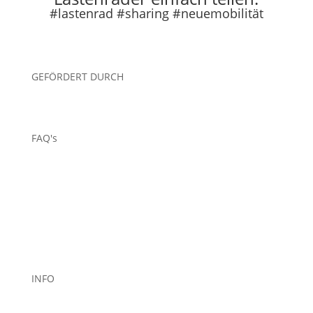
#lastenrad #sharing #neuemobilität
GEFÖRDERT DURCH
FAQ's
Leihen
Teilen
Über uns
INFO
AGB